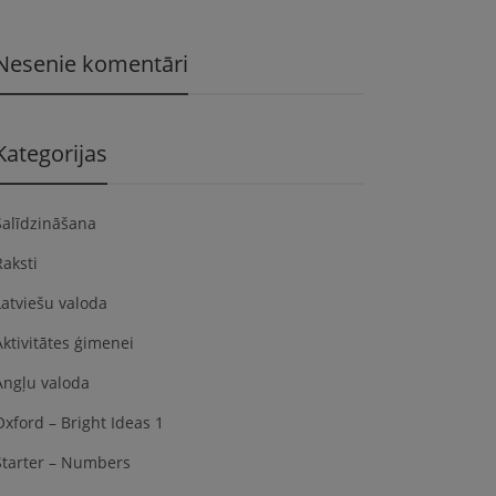
Nesenie komentāri
Kategorijas
Salīdzināšana
Raksti
Latviešu valoda
Aktivitātes ģimenei
Angļu valoda
Oxford – Bright Ideas 1
Starter – Numbers