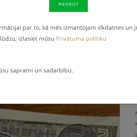
PIEKRIST
ījumos ja bērns neklausa – tas ir var iedot
s ir jāizpērk pirms var tikt pie
ormācijai par to, kā mēs izmantojam sīkdatnes un 
 lūdzu, izlasiet mūsu
Privātuma politiku
am izpārdošana. Iegādājamies pāris
s uz Labo darbiņu naudas pelnīšanu. Un
jūsu sapratni un sadarbību.
eizēm ka salīdzinoši lēti var iegādāties