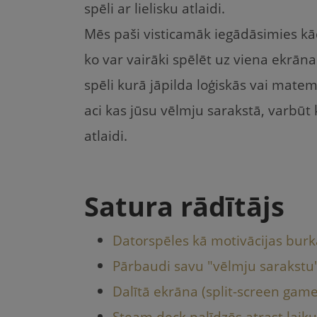
spēli ar lielisku atlaidi.
Mēs paši visticamāk iegādāsimies kā
ko var vairāki spēlēt uz viena ekrān
spēli kurā jāpilda loģiskās vai mat
aci kas jūsu vēlmju sarakstā, varbūt
atlaidi.
Satura rādītājs
Datorspēles kā motivācijas burk
Pārbaudi savu "vēlmju sarakstu
Dalītā ekrāna (split-screen games
Steam deck palīdzēs atrast laik