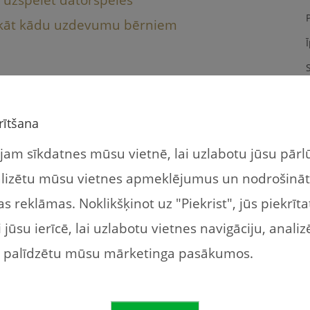
drukāt kādu uzdevumu bērniem
S
otivācijas burkāns
rītšana
am sīkdatnes mūsu vietnē, lai uzlabotu jūsu pār
īmes
, kuras bērni var nopelnīt darot
alizētu mūsu vietnes apmeklējumus un nodrošinā
šana, trauku novākšana, zobu mazgāšana,
s reklāmas. Noklikšķinot uz "Piekrist", jūs piekrīt
aukšana ar riteni, zīmēšana, krāsošana,
jūsu ierīcē, lai uzlabotu vietnes navigāciju, analiz
n palīdzētu mūsu mārketinga pasākumos.
, lai nopirktu laiku pie datorspēlēm,
egādātos jaunas spēles no Mammas – Tēta