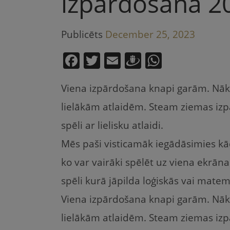
izpārdošana 2
Publicēts
December 25, 2023
F
T
E
D
W
a
w
m
ra
h
Viena izpārdošana knapi garām. Nākoš
c
itt
ai
u
at
e
er
l
gi
s
lielākām atlaidēm. Steam ziemas izp
b
e
A
spēli ar lielisku atlaidi.
o
m
p
Mēs paši visticamāk iegādāsimies kā
o
p
ko var vairāki spēlēt uz viena ekrān
k
spēli kurā jāpilda loģiskās vai matem
Viena izpārdošana knapi garām. Nākoš
lielākām atlaidēm. Steam ziemas izp