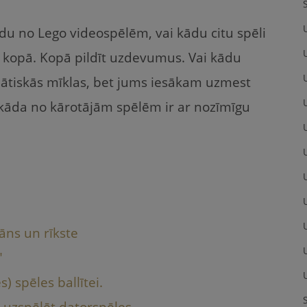
du no Lego videospēlēm, vai kādu citu spēli
a kopā. Kopā pildīt uzdevumus. Vai kādu
emātiskās mīklas, bet jums iesākam uzmest
 kāda no kārotājām spēlēm ir ar nozīmīgu
U
āns un rīkste
"
) spēles ballītei.
u uzspēlēt datorspēles