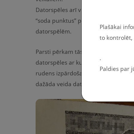
Datorspēles arī var būt kā rīkste gad
“soda punktus” par sliktu uzvedību, ka
Plašākai inf
datorspēlēm.
to kontrolēt,
Parsti pērkam tās laicīgi, kad ir Ste
.
datorspēles ar kurām motivēt bērnu
Paldies par 
rudens izpārdošana ir viena no tām r
dažāda veida datorspēles.