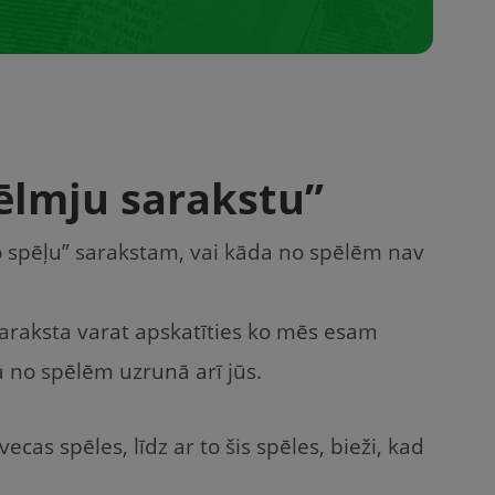
ēlmju sarakstu”
 spēļu” sarakstam, vai kāda no spēlēm nav
araksta varat apskatīties ko mēs esam
 no spēlēm uzrunā arī jūs.
ecas spēles, līdz ar to šis spēles, bieži, kad