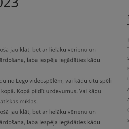
023
ā jau klāt, bet ar lielāku vērienu un
ārdošana, laba iespēja iegādāties kādu
du no Lego videospēlēm, vai kādu citu spēli
a kopā. Kopā pildīt uzdevumus. Vai kādu
ātiskās mīklas.
ā jau klāt, bet ar lielāku vērienu un
ārdošana, laba iespēja iegādāties kādu