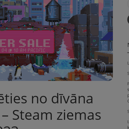
S
ēties no dīvāna
 – Steam ziemas