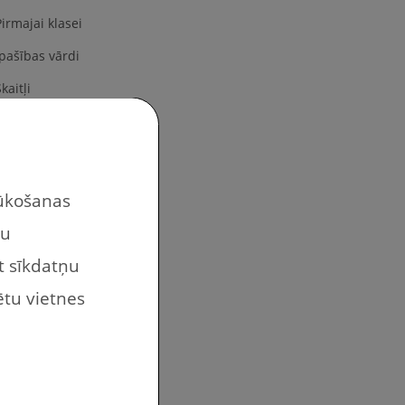
Pirmajai klasei
Īpašības vārdi
kaitļi
Krāsas
Nedēļas dienas
Ģimene
lūkošanas
Penālis
tu
Priekšmeti klasē
at sīkdatņu
Priekšmeti pagalmā
ētu vietnes
Atskaites
Atstāstīšanas uzdevumi
Drukājami darbi bērniem