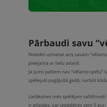
Pārbaudi savu “v
Noteikti uzmetat acis savam “vēlamo
pieejama ar lielu atlaidi.
Ja jums pašiem nav “vēlamo spēļu” s
spēlejuši pagājušā gadā, varbūt kāda
Lielākoties mēs spēlējam salīdzinoši v
ir atlaides, var iegādāties zem 5 eur.