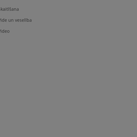
Skaitīšana
Vide un veselība
Video