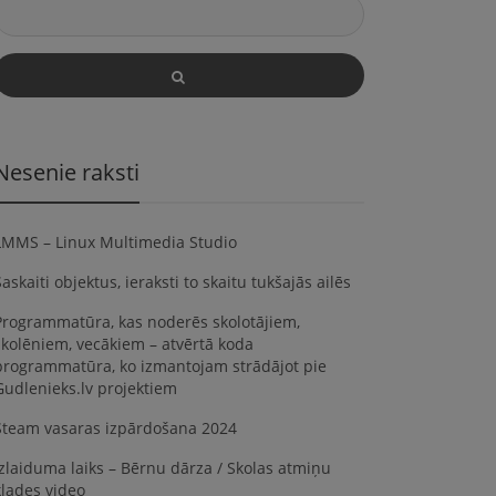
Nesenie raksti
LMMS – Linux Multimedia Studio
askaiti objektus, ieraksti to skaitu tukšajās ailēs
Programmatūra, kas noderēs skolotājiem,
skolēniem, vecākiem – atvērtā koda
programmatūra, ko izmantojam strādājot pie
Gudlenieks.lv projektiem
Steam vasaras izpārdošana 2024
Izlaiduma laiks – Bērnu dārza / Skolas atmiņu
klades video