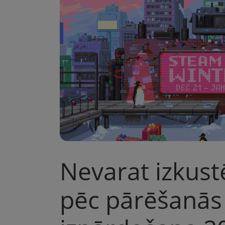
e
A
m
p
p
Nevarat izkust
pēc pārēšanās