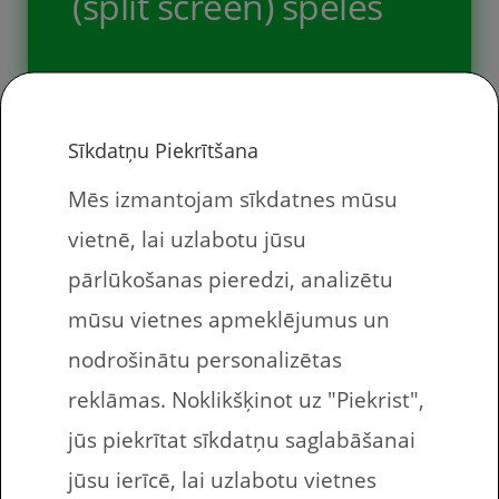
(split screen) spēles
zīmes, kuras bērni var nopelnīt […]
Sīkdatņu Piekrītšana
Apkopojām sarakstu ar, pēc mūsu
ieskatiem un pieredzes, labākajām
Mēs izmantojam sīkdatnes mūsu
dalītā ekrāna (split screen) spēlēm. Ja
vietnē, lai uzlabotu jūsu
trāpa uz akcijām, tad ieguldījums nav
pārlūkošanas pieredzi, analizētu
nemaz tik liels – daudzas spēles
mūsu vietnes apmeklējumus un
akciju laikā ir nopērkamas zem 5 eur
nodrošinātu personalizētas
un akcijas, ik pa laikam atkārtojas.
reklāmas. Noklikšķinot uz "Piekrist",
Kas ir dalīta ekrāna (split screen)
jūs piekrītat sīkdatņu saglabāšanai
spēles? Dalīta ekrāna spēles […]
jūsu ierīcē, lai uzlabotu vietnes