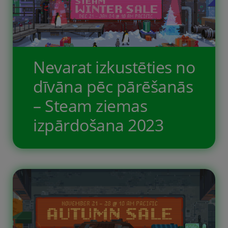
Nevarat izkustēties no
dīvāna pēc pārēšanās
– Steam ziemas
izpārdošana 2023
Viena izpārdošana knapi garām.
Nākošā jau klāt, bet ar lielāku
vērienu un lielākām atlaidēm. Steam
ziemas izpārdošana, laba iespēja