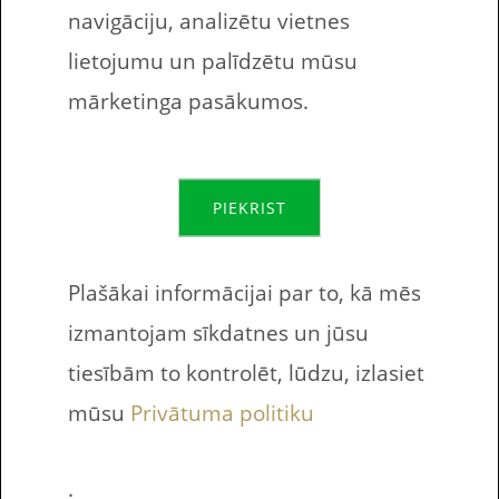
navigāciju, analizētu vietnes
lietojumu un palīdzētu mūsu
mārketinga pasākumos.
Esat jau izpildījuši
PIEKRIST
printējamos
uzdevumus bērniem
Plašākai informācijai par to, kā mēs
– laiks izklaidei. Patīk
izmantojam sīkdatnes un jūsu
lego? Patīk Betmens?
tiesībām to kontrolēt, lūdzu, izlasiet
mūsu
Privātuma politiku
Bērni ir izpildījuši kādu no
Meklēt
drukājamiem uzdevumiem, tad laiks
.