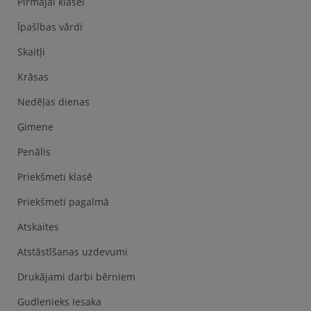
Pirmajai klasei
Īpašības vārdi
Skaitļi
Krāsas
Nedēļas dienas
Ģimene
Penālis
Priekšmeti klasē
Priekšmeti pagalmā
Atskaites
Atstāstīšanas uzdevumi
Drukājami darbi bērniem
Gudlenieks Iesaka