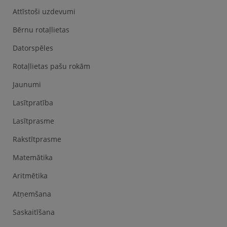
Attīstoši uzdevumi
Bērnu rotaļlietas
Datorspēles
Rotaļlietas pašu rokām
Jaunumi
Lasītpratība
Lasītprasme
Rakstītprasme
Matemātika
Aritmētika
Atņemšana
Saskaitīšana