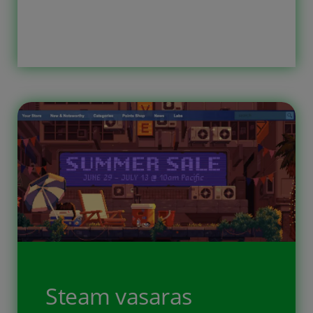
videospēlem, vai kādu citu spēli ko
var vairāki spēlēt uz viena ekrāna
kopā. Kopā pildīt uzdevumus. Vai
kādu spēli kurā jāpilda loģiskās vai
matemātiskās mīklas. Datorspēles kā
motivācijas burkāns un […]
Steam vasaras