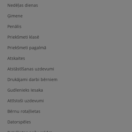
Nedēļas dienas
Ģimene
Penālis
Priekšmeti klasē
Priekšmeti pagalmā
Atskaites
Atstāstīšanas uzdevumi
Drukājami darbi bērniem
Gudlenieks Iesaka
Attīstoši uzdevumi
Bērnu rotaļlietas
Datorspēles