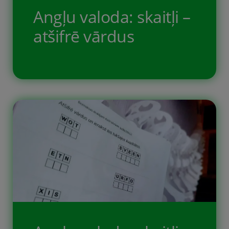
Angļu valoda: skaitļi –
atšifrē vārdus
Bezmaksas drukājamas darba lapas
bērniem angļu valodā. Tēma “skaitļi”.
Desmit uzdevuma lapās bērnam ir
jāsavieno pareizie vārdi angliski ar to
tulkojumiem latviski. Printējamie
uzdevumi ir papildmateriāls Oxford
Bright Ideas 1 mācību grāmatas