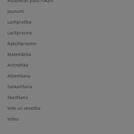
Rotaļlietas pašu rokām
Jaunumi
Lasītpratība
Lasītprasme
Rakstītprasme
Matemātika
Aritmētika
Atņemšana
Saskaitīšana
Skaitīšana
Vide un veselība
Video