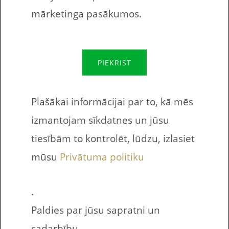
Bezmaksas drukājamas darba lapas
mārketinga pasākumos.
bērniem angļu valodas apguvē. Šo
uzdevumu tēma ir “skaitļi”. Desmit
uzdevuma lapās bērniem,
PIEKRIST
studentiem ir jāieraksta iztrūkstošie
burti dotajos vārdos. Printējamie
Plašākai informācijai par to, kā mēs
uzdevumi ir papildmateriāls Oxford
izmantojam sīkdatnes un jūsu
Bright Ideas 1 mācību grāmatas
tiesībām to kontrolēt, lūdzu, izlasiet
Angļu valoda: skaitļi –
Starter nodaļai. Kam domātas šīs
mūsu
Privātuma politiku
pārbaudes darbs
printējamas darba lapas bērniem
Galvenokārt šīs darba lapas domātas
.
sākumskolai, pirmajai […]
Paldies par jūsu sapratni un
sadarbību.