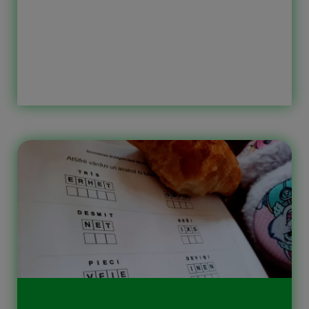
Desmit uzdevuma lapās bērnam ir
jāsavieno pareizie vārdi angliski ar to
tulkojumiem latviski. Printējamie
uzdevumi ir papildmateriāls Oxford
Bright Ideas 1 mācību grāmatas
Starter nodaļai. Kam domātas šīs
printējamas darba lapas bērniem
Galvenokārt šīs darba lapas domātas
sākumskolai, pirmajai klasei un […]