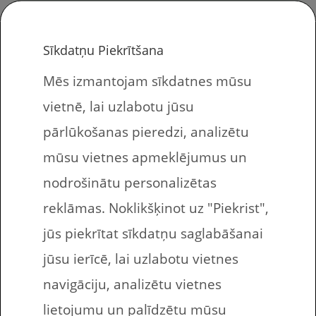
Kam domātas šīs printējamas darba
lapas bērniem Galvenokārt šīs darba
Sīkdatņu Piekrītšana
lapas domātas sākumskolai, pirmajai
Mēs izmantojam sīkdatnes mūsu
klasei […]
vietnē, lai uzlabotu jūsu
pārlūkošanas pieredzi, analizētu
mūsu vietnes apmeklējumus un
nodrošinātu personalizētas
Angļu valoda: skaitļi –
reklāmas. Noklikšķinot uz "Piekrist",
pazuduši burti
jūs piekrītat sīkdatņu saglabāšanai
jūsu ierīcē, lai uzlabotu vietnes
navigāciju, analizētu vietnes
lietojumu un palīdzētu mūsu