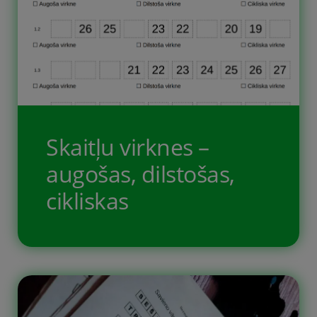
Skaitļu virknes –
augošas, dilstošas,
cikliskas
Dotas vairākas, dažādas skaitļu
virknes, kurās iztrūkst daļa skaitļu.