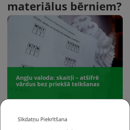
materiālus bērniem?
Angļu valoda: skaitļi – atšifrē
vārdus bez priekšā teikšanas
Sīkdatņu Piekrītšana