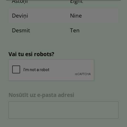
Astoņi
Eight
Deviņi
Nine
Desmit
Ten
Vai tu esi robots?
Nosūtīt uz e-pasta adresi