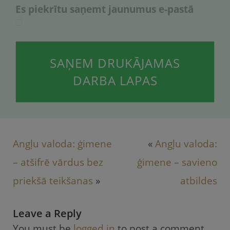
Es piekrītu saņemt jaunumus е-pastā
SAŅEM DRUKĀJAMAS
DARBA LAPAS
Angļu valoda: ģimene
«
Angļu valoda:
– atšifrē vārdus bez
ģimene – savieno
priekšā teikšanas
»
atbildes
Leave a Reply
You must be
logged in
to post a comment.