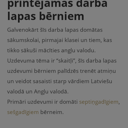
printējamas darba
lapas bērniem
Galvenokārt šīs darba lapas domātas
sākumskolai, pirmajai klasei un tiem, kas
tikko sākuši mācīties angļu valodu.
Uzdevuma tēma ir “skaitļi”, šīs darba lapas
uzdevumi bērniem palīdzēs trenēt atmiņu
un veidot sasaisti starp vārdiem Latviešu
valodā un Angļu valodā.
Primāri uzdevumi ir domāti
septiņgadīgiem
,
sešgadīgiem
bērneim.