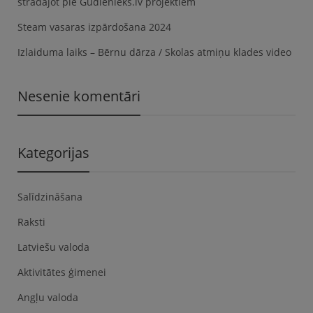
strādājot pie Gudlenieks.lv projektiem
Steam vasaras izpārdošana 2024
Izlaiduma laiks – Bērnu dārza / Skolas atmiņu klades video
Nesenie komentāri
Kategorijas
Salīdzināšana
Raksti
Latviešu valoda
Aktivitātes ģimenei
Angļu valoda