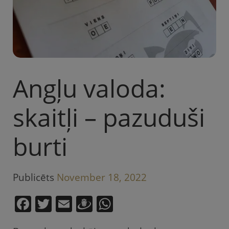
Angļu valoda:
skaitļi – pazuduši
burti
Publicēts
November 18, 2022
F
T
E
D
W
a
w
m
ra
h