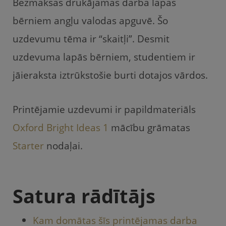
Bezmaksas drukājamas darba lapas
c
itt
ai
u
at
e
er
l
gi
s
bērniem angļu valodas apguvē. Šo
b
e
A
uzdevumu tēma ir “skaitļi”. Desmit
o
m
p
uzdevuma lapās bērniem, studentiem ir
o
p
jāieraksta iztrūkstošie burti dotajos vārdos.
k
Printējamie uzdevumi ir papildmateriāls
Oxford Bright Ideas 1
mācību grāmatas
Starter
nodaļai.
Satura rādītājs
Kam domātas šīs printējamas darba