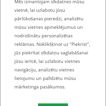
Mēs izmantojam sīkdatnes mūsu
Nosūti uz e-pastu
vietnē, lai uzlabotu jūsu
bezmaksas
pārlūkošanas pieredzi, analizētu
drukājamās darba
mūsu vietnes apmeklējumus un
nodrošinātu personalizētas
lapas bērniem!
reklāmas. Noklikšķinot uz "Piekrist",
jūs piekrītat sīkdatņu saglabāšanai
jūsu ierīcē, lai uzlabotu vietnes
Bezmaksas drukājamie darba lapas angļu
navigāciju, analizētu vietnes
valodā. Šajās desmit uzdevumu lapās.
lietojumu un palīdzētu mūsu
bērnam ir jāaizpilda tukšie kvadrāti, lai
mārketinga pasākumos.
veidotos tulkojums vārdam Latviešu
valodā.