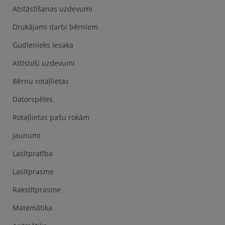
Atstāstīšanas uzdevumi
Drukājami darbi bērniem
Gudlenieks Iesaka
Attīstoši uzdevumi
Bērnu rotaļlietas
Datorspēles
Rotaļlietas pašu rokām
Jaunumi
Lasītpratība
Lasītprasme
Rakstītprasme
Matemātika