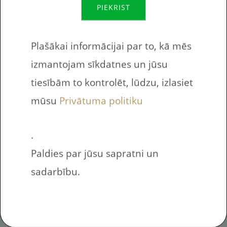
PIEKRIST
Uzdevuma lapā esošo vārdu saraksts
Viens
One
Plašākai informācijai par to, kā mēs
izmantojam sīkdatnes un jūsu
Divi
Two
tiesībām to kontrolēt, lūdzu, izlasiet
Trīs
Three
mūsu
Privātuma politiku
Četri
Four
.
Pieci
Five
Paldies par jūsu sapratni un
sadarbību.
Seši
Six
Septiņi
Seven