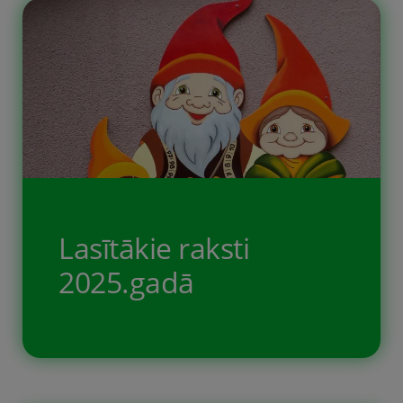
Bezmaksas drukājams uzdevums
bērniem. Šajā uzdevumā bērniem ir
jāsaskaita dažādi objekti un to skaits
ir jāieraksta tukšajās ailēs. Desmit
bezmaksas printējamas darba lapas,
kurās, katrā lapā, ir attēloti dažādi
objekti. Bērniem ir jāsaskaita dažādie
objekti un sāna kolonā jāieraksta
Lasītākie raksti
objektu skats attiecīgajā tukšajā ailē.
2025.gadā
Šie uzdevumi māca / trenē bērna […]
Mūsu 2025. gada labākie raksti –