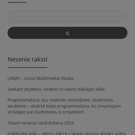
Nesenie raksti
LMMS – Linux Multimedia Studio
Saskaiti objektus, ieraksti to skaitu tukšajās ailēs
Programmatūra, kas noderēs skolotājiem, skolēniem,
vecākiem – atvērtā koda programmatūra, ko izmantojam
strādājot pie Gudlenieks.lv projektiem
Steam vasaras izpārdošana 2024
Izlaiduma laiks – Bērnu dārza / Skolas atmiņu klades video