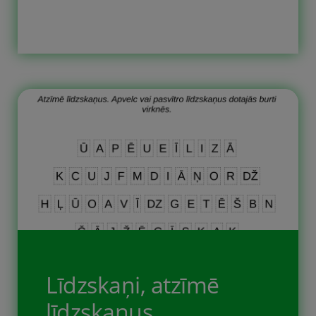
būtu pilnīga. Jāatzīmē arī vai virkne ir
augoša, dilstoša vai cikliska. Desmit
uzdevumu lapās ir astoņas līnijas ar
skaitļu virknēm, kurām iztrūkst daļa
skaitļu, bērnam jāieraksta
iztrūkstošie skaitļi un jāatzīmē kāda
[…]
Līdzskaņi, atzīmē
līdzskaņus