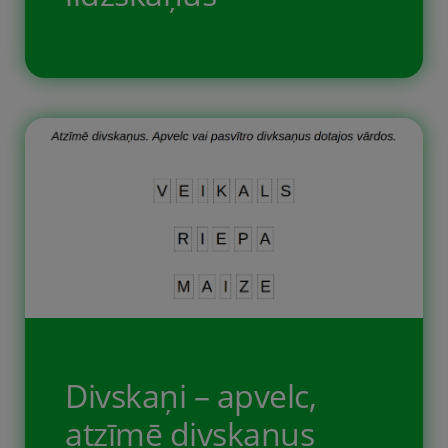
Uzdevums pirmajai klasei Latviešu
valodas apguvē. Bezmaksas
uzdevumi bērniem, darba lapas,
kurās līdzskaņi B, C, Č, D, DZ, DŽ, F, G,
Ģ, H, J, K, Ķ, L, Ļ, M, N, Ņ, P, R, S, Š, T,
V, Z, Ž ir jāatrod un jāatzīmē
pasvītrojot vai apvelkot tos. Ir dotas
vairākas […]
Divskaņi – apvelc,
atzīmē divskaņus