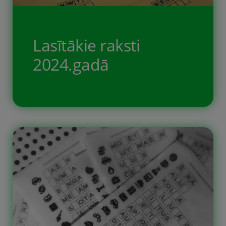
Lasītākie raksti
2024.gadā
Mūsu 2024. gada labākie raksti –
raksti, kuri visbiežāk apmeklēti.
Varbūt kādu no šiem esat palaiduši
garām un tas būs jums
jaunatklājums. Reizēm pašiem
neienāk prātā, kas varētu būt