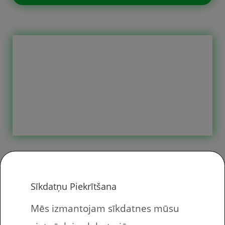
Mūsu labākie uzdevumi ir tie, kurus
jūs esat biežāk lejupielādējuši. Ja jūs
vēl nevienu uzdevumu neesat
lejupielādējuši, tad šis jums kalpos kā
“špikeris”.
Sīkdatņu Piekrītšana
Mēs izmantojam sīkdatnes mūsu