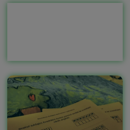
raksti, kuri visbiežāk apmeklēti.
Varbūt kādu no šiem esat palaiduši
garām un tas būs jums
jaunatklājums. Reizēm pašiem
neienāk prātā, kas varētu būt
noderējis.