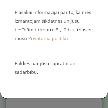
“špikeris”.
Plašākai informācijai par to, kā mēs
izmantojam sīkdatnes un jūsu
Skaitļu virknes –
tiesībām to kontrolēt, lūdzu, izlasiet
augošas, dilstošas,
mūsu
Privātuma politiku
cikliskas
.
Paldies par jūsu sapratni un
sadarbību.
Dotas vairākas, dažādas skaitļu
virknes, kurās iztrūkst daļa skaitļu.
Bērnam ir jāaizpilda iztrūkstošās
ailes – jāieraksta cipari, lai virkne