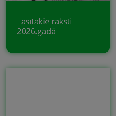
noderējis.
Lasītākie raksti
2026.gadā
Šie ir 2026. gada apmeklētākie raksti.
Pārliecinies, vai neesi palaidis garām
ko svarīgu.