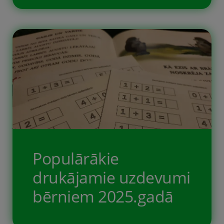
Mūsu 2023. gada labākie raksti –
raksti, kuri visbiežāk apmeklēti.
Varbūt kādu no šiem esat palaiduši
garām un tas būs jums
jaunatklājums. Reizēm pašiem
neienāk prātā, kas varētu būt
noderējis.
Populārākie
drukājamie uzdevumi
bērniem 2025.gadā