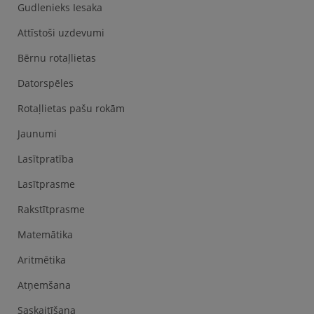
Gudlenieks Iesaka
Attīstoši uzdevumi
Bērnu rotaļlietas
Datorspēles
Rotaļlietas pašu rokām
Jaunumi
Lasītpratība
Lasītprasme
Rakstītprasme
Matemātika
Aritmētika
Atņemšana
Saskaitīšana