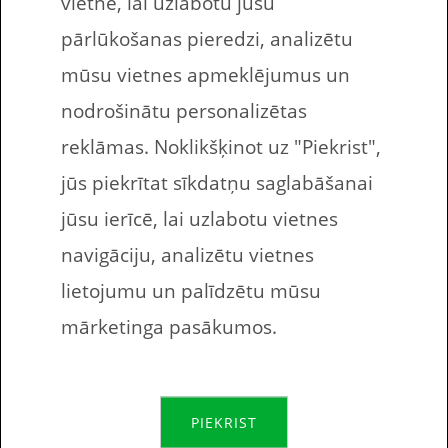
vietnē, lai uzlabotu jūsu
pārlūkošanas pieredzi, analizētu
mūsu vietnes apmeklējumus un
nodrošinātu personalizētas
Populārākie
reklāmas. Noklikšķinot uz "Piekrist",
drukājamie uzdevumi
jūs piekrītat sīkdatņu saglabāšanai
bērniem 2024.gadā
jūsu ierīcē, lai uzlabotu vietnes
navigāciju, analizētu vietnes
lietojumu un palīdzētu mūsu
Mūsu labākie uzdevumi ir tie, kurus
mārketinga pasākumos.
jūs esat biežāk lejupielādējuši. Ja jūs
vēl nevienu uzdevumu neesat
PIEKRIST
lejuiepādējuši, tad šis jums kalpos kā