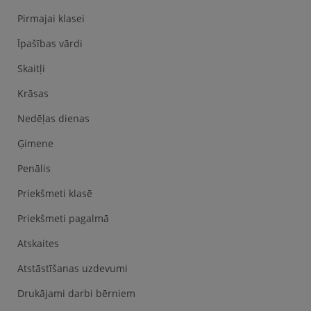
Pirmajai klasei
Īpašības vārdi
Skaitļi
Krāsas
Nedēļas dienas
Ģimene
Penālis
Priekšmeti klasē
Priekšmeti pagalmā
Atskaites
Atstāstīšanas uzdevumi
Drukājami darbi bērniem