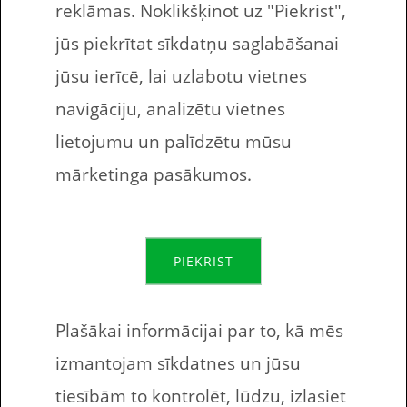
reklāmas. Noklikšķinot uz "Piekrist",
Saskaiti objektus, ieraksti to skaitu tukšajās ailēs
jūs piekrītat sīkdatņu saglabāšanai
Programmatūra, kas noderēs skolotājiem, skolēniem,
jūsu ierīcē, lai uzlabotu vietnes
vecākiem – atvērtā koda programmatūra, ko izmantojam
strādājot pie Gudlenieks.lv projektiem
navigāciju, analizētu vietnes
Steam vasaras izpārdošana 2024
lietojumu un palīdzētu mūsu
Izlaiduma laiks – Bērnu dārza / Skolas atmiņu klades video
mārketinga pasākumos.
Nesenie komentāri
PIEKRIST
Kategorijas
Plašākai informācijai par to, kā mēs
Salīdzināšana
izmantojam sīkdatnes un jūsu
Raksti
tiesībām to kontrolēt, lūdzu, izlasiet