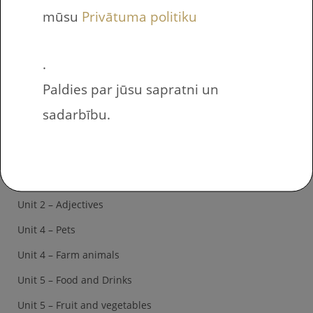
Latviešu valoda
mūsu
Privātuma politiku
Aktivitātes ģimenei
Angļu valoda
.
Oxford – Bright Ideas 1
Paldies par jūsu sapratni un
Starter – Numbers
sadarbību.
Starter – Colors
Unit 1 – Classroom objects
Unit 2 – Family
Unit 2 – Adjectives
Unit 4 – Pets
Unit 4 – Farm animals
Unit 5 – Food and Drinks
Unit 5 – Fruit and vegetables