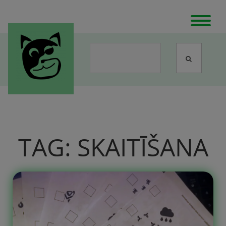
TAG:
SKAITĪŠANA