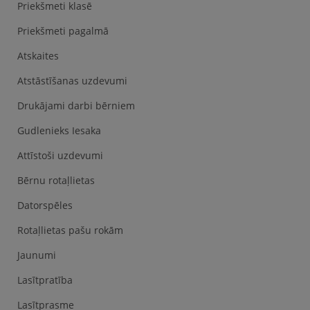
Priekšmeti klasē
Priekšmeti pagalmā
Atskaites
Atstāstīšanas uzdevumi
Drukājami darbi bērniem
Gudlenieks Iesaka
Attīstoši uzdevumi
Bērnu rotaļlietas
Datorspēles
Rotaļlietas pašu rokām
Jaunumi
Lasītpratība
Lasītprasme