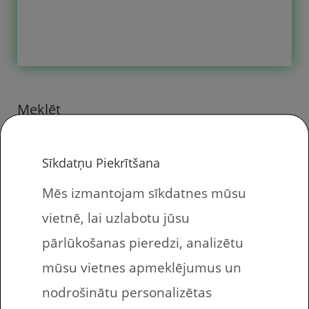
šajā digitālā resursā. Šie mācību
materiāli darbam mājās ir kā
papildus treniņš, praktiska aktivitāte,
ar kuru palīdzību attīstīt bērna skaitīt
Meklēt
prasmi. Kādi uzdevumi ir šajās
drukājamās darba lapās bērniem?
Sīkdatņu Piekrītšana
Vienā […]
Mēs izmantojam sīkdatnes mūsu
vietnē, lai uzlabotu jūsu
pārlūkošanas pieredzi, analizētu
Nesenie raksti
mūsu vietnes apmeklējumus un
nodrošinātu personalizētas
LMMS – Linux Multimedia Studio