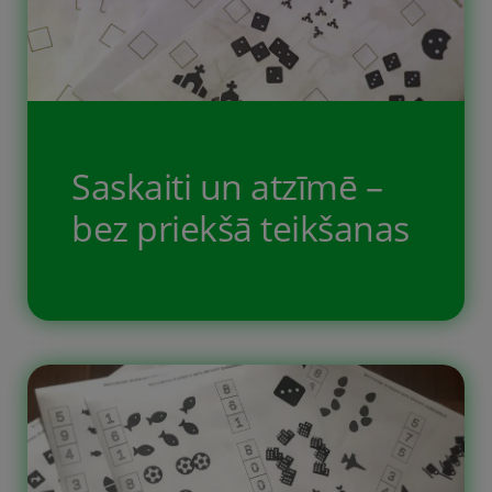
Saskaiti un atzīmē –
bez priekšā teikšanas
Bērns ir izaudzis no saskaiti un
atzīmē, tas uzdevums ir pārāk viegls
priekš viņa, tāpēc bija nepieciešams
izveidot citu variantu ar saskaitīšanas