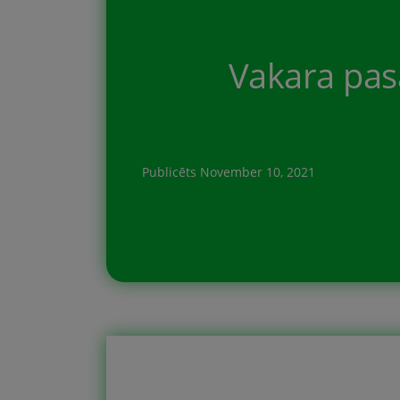
neatradām kur to būtu iespējams 
Vakara pas
Publicēts
November 10, 2021
Reizēm pirms gulēšanas lasām pa
pēdējā laikā, paši stātam pasakas
klausīties bērnu pasakas, stāstu