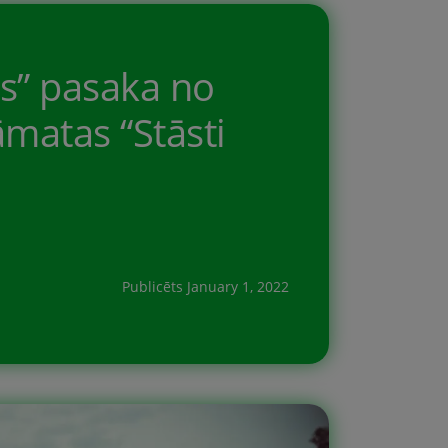
ts” pasaka no
matas “Stāsti
Publicēts
January 1, 2022
niem” un šajā grāmatā bez šīs
ēkas, un uz doto brīdi arī