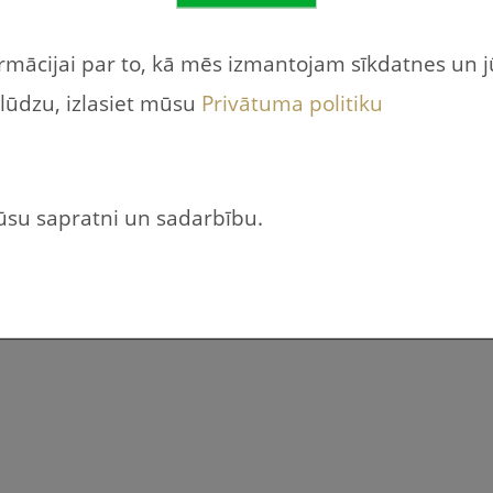
em, vecākiem – atvērtā koda programmatūra, ko izmantojam strādāj
ormācijai par to, kā mēs izmantojam sīkdatnes un 
 lūdzu, izlasiet mūsu
Privātuma politiku
ades video
jūsu sapratni un sadarbību.