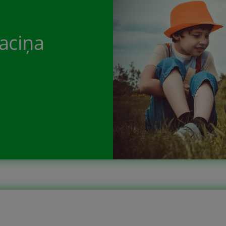
atrast – nopirkt. I Šī grāmata būs jums […]
aciņa
saciņas. Reizēm lasām komiksus, dažreiz ejot gul
 – katrs izstāsta savu pasaku. Bērnu pašu izdomāt
s kuros reizēm var uzzināt interesantas detaļas. 