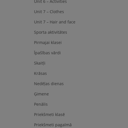
Unit 6 – Activities
Unit 7 – Clothes
Unit 7 – Hair and face
Sporta aktivitātes
Pirmajai klasei
Īpašības vārdi
Skaitļi
Krāsas
Nedēļas dienas
Ģimene
Penālis
Priekšmeti klasē
Priekšmeti pagalmā