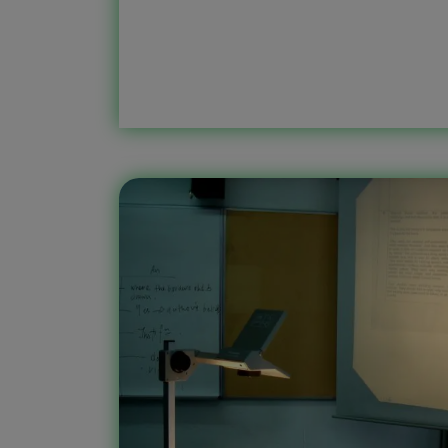
stāstīja pasaku par Ziemassvētki