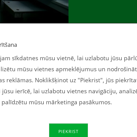
u ekranizācija. Mūsdienās visu var izdarīt digitāli 
rītšana
imācijas. Viena no populārākajām ir blender. Par 
am sīkdatnes mūsu vietnē, lai uzlabotu jūsu pār
ju. Īstenībā, varbūt ne animāciju, precīzāk būtu tei
alizētu mūsu vietnes apmeklējumus un nodrošinā
s reklāmas. Noklikšķinot uz "Piekrist", jūs piekrīt
jūsu ierīcē, lai uzlabotu vietnes navigāciju, analiz
n palīdzētu mūsu mārketinga pasākumos.
PIEKRIST