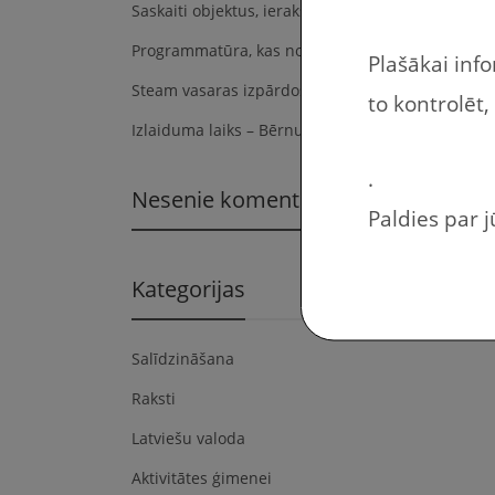
Saskaiti objektus, ieraksti to skaitu tukšajās ailēs
Programmatūra, kas noderēs skolotājiem, skolēni
Plašākai inf
Steam vasaras izpārdošana 2024
to kontrolēt,
Izlaiduma laiks – Bērnu dārza / Skolas atmiņu kl
.
Nesenie komentāri
Paldies par 
Kategorijas
Salīdzināšana
Raksti
Latviešu valoda
Aktivitātes ģimenei