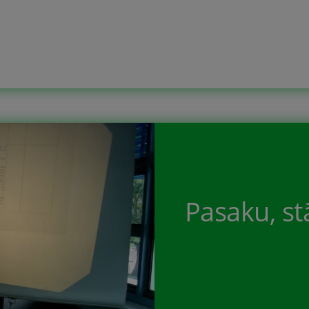
em, kuros […]
Pasaku, st