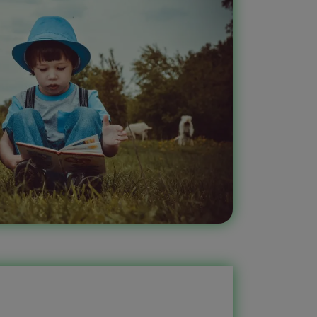
ēt klausāmies audio pasakas. Bet
as pasakas Ir interesanti
Piemēram, viens no bērniem