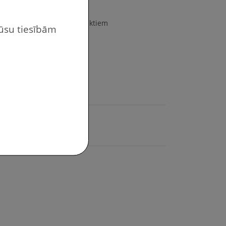
ot pie Gudlenieks.lv projektiem
jūsu tiesībām