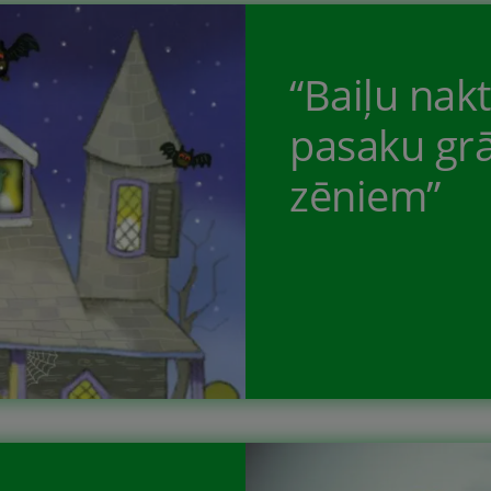
“Baiļu nak
pasaku grā
zēniem”
u “Baiļu nakts”. Pasaka ir no grāmatas “Stāsti zē
sakas. Ideja Paši mēs šo grāmatu paņēmām no bibliot