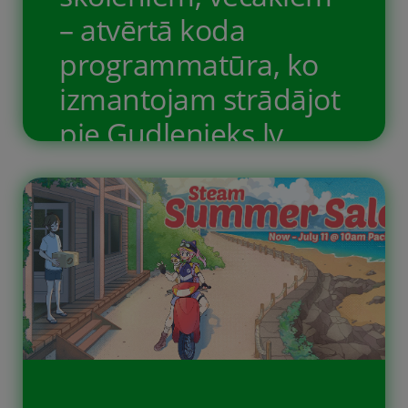
– atvērtā koda
programmatūra, ko
izmantojam strādājot
pie Gudlenieks.lv
projektiem
Mūsdienās nav vajadzīga dārga
aparatūra vai programmatūra. Ir ļoti
plašas iespējas uzsākt mazus
projektus savam priekam ar
minimālām izmaksām. Un kas zina,
varbūt kāds mazais projekts kļūs par
jūsu vai jūsu bērna profesionālās