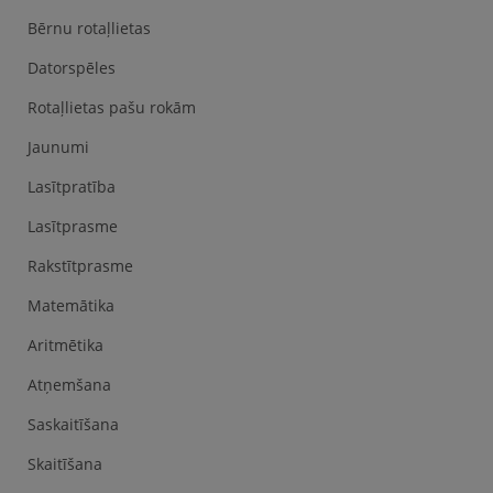
Bērnu rotaļlietas
Datorspēles
Rotaļlietas pašu rokām
Jaunumi
Lasītpratība
Lasītprasme
Rakstītprasme
Matemātika
Aritmētika
Atņemšana
Saskaitīšana
Skaitīšana