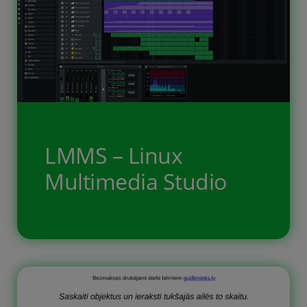
LMMS – Linux
Multimedia Studio
Iedevu dēlam uzdevumu izveidot
video pamācību par LMMS lietošanu.