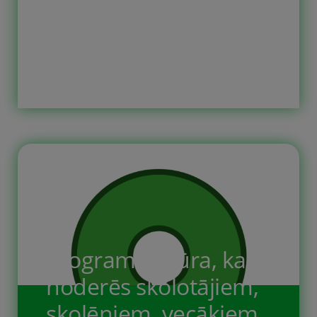
jāsaskaita dažādi objekti un to skaits
ir jāieraksta tukšajās ailēs. Desmit
bezmaksas printējamas darba lapas,
kurās, katrā lapā, ir attēloti dažādi
objekti. Bērniem ir jāsaskaita dažādie
objekti un sāna kolonā jāieraksta
objektu skats attiecīgajā tukšajā ailē.
Šie uzdevumi māca / trenē bērna […]
Programmatūra, kas
noderēs skolotājiem,
skolēniem, vecākiem