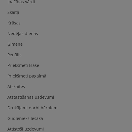
Īpašības vārdi
Skaitļi
Krāsas
Nedēļas dienas
Ģimene
Penālis
Priekšmeti klasē
Priekšmeti pagalmā
Atskaites
Atstāstīšanas uzdevumi
Drukājami darbi bērniem
Gudlenieks Iesaka
Attīstoši uzdevumi