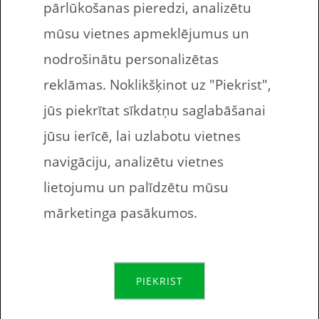
pārlūkošanas pieredzi, analizētu
mūsu vietnes apmeklējumus un
nodrošinātu personalizētas
Lasītākie raksti
reklāmas. Noklikšķinot uz "Piekrist",
2025.gadā
jūs piekrītat sīkdatņu saglabāšanai
jūsu ierīcē, lai uzlabotu vietnes
navigāciju, analizētu vietnes
lietojumu un palīdzētu mūsu
Mūsu 2025. gada labākie raksti –
mārketinga pasākumos.
raksti, kuri visbiežāk apmeklēti.
Varbūt kādu no šiem esat palaiduši
garām un tas būs jums
PIEKRIST
jaunatklājums. Reizēm pašiem
neienāk prātā, kas varētu būt