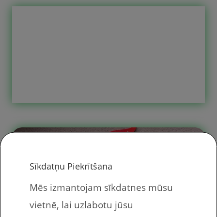
Nepaguvāt uz Steam ziemas
izpārdošanu 2023, nekas, nav pati
svarīgākā lieta, var pagaidīt pavasara
vai vasars izpārdošanu.Vienīgi vasarā
jādauzās svaigā gaisā nevis jāsildās
pie tv ekrāniem, ja nu vienīgi vasara
būs lietaina vai auksta, bet cerams ka
tā nebūs.Bet līdz vasarai vēl tālu un
pavasaris arī tikai pēc garām
aukstām […]
Sīkdatņu Piekrītšana
Mēs izmantojam sīkdatnes mūsu
vietnē, lai uzlabotu jūsu