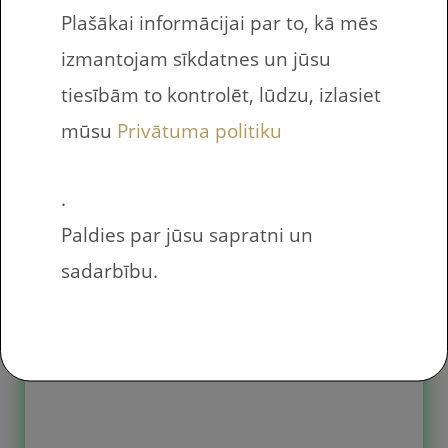
Plašākai informācijai par to, kā mēs
noderējis.
izmantojam sīkdatnes un jūsu
Lasītākie raksti
tiesībām to kontrolēt, lūdzu, izlasiet
2024.gadā
mūsu
Privātuma politiku
.
Paldies par jūsu sapratni un
Mūsu 2024. gada labākie raksti –
sadarbību.
raksti, kuri visbiežāk apmeklēti.
Varbūt kādu no šiem esat palaiduši
garām un tas būs jums
jaunatklājums. Reizēm pašiem
neienāk prātā, kas varētu būt