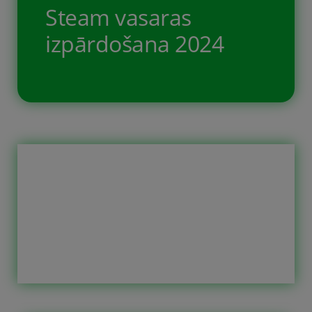
karjeras ceļu. Mēs, veidojot dažādus
Steam vasaras
uzdevumus, kā arī ikdienā
izpārdošana 2024
izmantojam dažādu atvērtā koda
programmatūru. Viens veids, kā […]
Šobrīd pilnā sparā iet Steam vasaras
izpārdošana. Jūs varat paspēt nopirkt
kaut ko priekš vasaras lietainajām
dienām, drēgnajiem rudens
vakariem vai sagatavoties ziemas
sezonai, kad laiks gribas vai nē bet
mazliet vairāk kā gribētos jāpavada
iekštelpās. Mēs paši pērkam