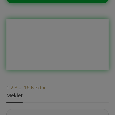
Mūsu 2023. gada labākie raksti –
raksti, kuri visbiežāk apmeklēti.
Varbūt kādu no šiem esat palaiduši
garām un tas būs jums
jaunatklājums. Reizēm pašiem
neienāk prātā, kas varētu būt
noderējis.
1
2
3
…
16
Next »
Meklēt