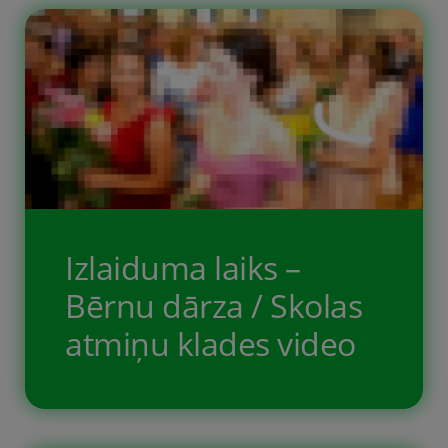
salīdzinoši vecas spēles, jo tās ir
pieejamas par daudz draudzīgākām
cenām […]
Izlaiduma laiks –
Bērnu dārza / Skolas
atmiņu klades video