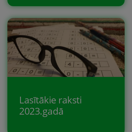
Šie ir 2026. gada apmeklētākie raksti.
Pārliecinies, vai neesi palaidis garām
ko svarīgu.
Lasītākie raksti
2023.gadā