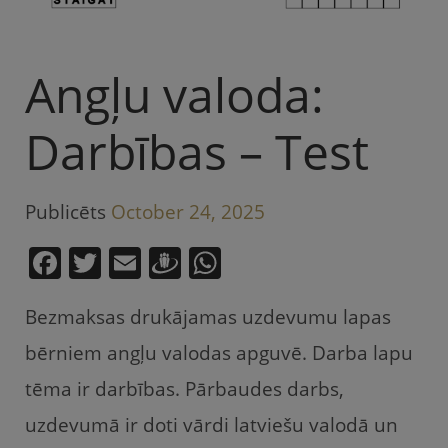
Angļu valoda:
Darbības – Test
Publicēts
October 24, 2025
F
T
E
D
W
a
w
m
ra
h
Bezmaksas drukājamas uzdevumu lapas
c
itt
ai
u
at
e
er
l
gi
s
bērniem angļu valodas apguvē. Darba lapu
b
e
A
tēma ir darbības. Pārbaudes darbs,
o
m
p
uzdevumā ir doti vārdi latviešu valodā un