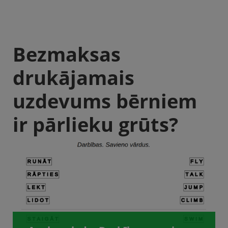
Bezmaksas
drukājamais
uzdevums bērniem
ir pārlieku grūts?