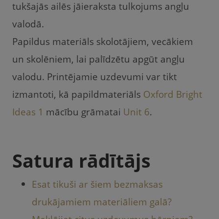
o
p
tukšajās ailēs jāieraksta tulkojums angļu
k
valodā.
Papildus materiāls skolotājiem, vecākiem
un skolēniem, lai palīdzētu apgūt angļu
valodu. Printējamie uzdevumi var tikt
izmantoti, kā papildmateriāls
Oxford Bright
Ideas 1
mācību grāmatai
Unit 6
.
Satura rādītājs
Esat tikuši ar šiem bezmaksas
drukājamiem materiāliem galā?