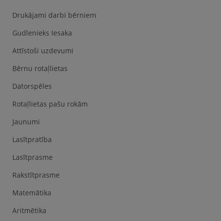
Drukājami darbi bērniem
Gudlenieks Iesaka
Attīstoši uzdevumi
Bērnu rotaļlietas
Datorspēles
Rotaļlietas pašu rokām
Jaunumi
Lasītpratība
Lasītprasme
Rakstītprasme
Matemātika
Aritmētika