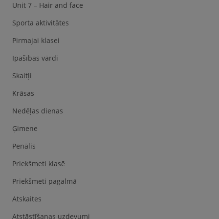
Unit 7 – Hair and face
Sporta aktivitātes
Pirmajai klasei
Īpašības vārdi
Skaitļi
Krāsas
Nedēļas dienas
Ģimene
Penālis
Priekšmeti klasē
Priekšmeti pagalmā
Atskaites
Atstāstīšanas uzdevumi