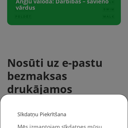
Angļu valoda: Darbības – savieno
vārdus
Nosūti uz e-pastu
bezmaksas
drukājamos
materiālus bērniem!
Sīkdatņu Piekrītšana
Mēs izmantojam sīkdatnes mūsu