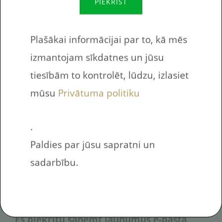
PIEKRIST
Runāt
Talk
Plašākai informācijai par to, kā mēs
Staigāt
Walk
izmantojam sīkdatnes un jūsu
tiesībām to kontrolēt, lūdzu, izlasiet
Vai tu esi robots?
mūsu
Privātuma politiku
.
Paldies par jūsu sapratni un
Nosūtīt uz e-pasta adresi
sadarbību.
Es piekrītu saņemt jaunumus е-pastā