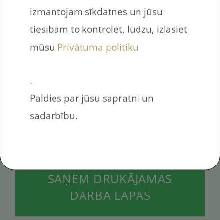
izmantojam sīkdatnes un jūsu
tiesībām to kontrolēt, lūdzu, izlasiet
mūsu
Privātuma politiku
Nosūtīt uz e-pasta adresi
.
Paldies par jūsu sapratni un
sadarbību.
Es piekrītu saņemt jaunumus е-pastā
SAŅEM DRUKĀJAMAS
DARBA LAPAS