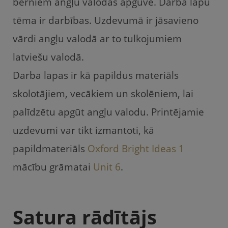
e
er
l
gi
s
bērniem angļu valodas apguvē. Darba lapu
b
e
A
tēma ir darbības. Uzdevumā ir jāsavieno
o
m
p
vārdi angļu valodā ar to tulkojumiem
o
p
latviešu valodā.
k
Darba lapas ir kā papildus materiāls
skolotājiem, vecākiem un skolēniem, lai
palīdzētu apgūt angļu valodu. Printējamie
uzdevumi var tikt izmantoti, kā
papildmateriāls
Oxford Bright Ideas 1
mācību grāmatai
Unit 6
.
Satura rādītājs