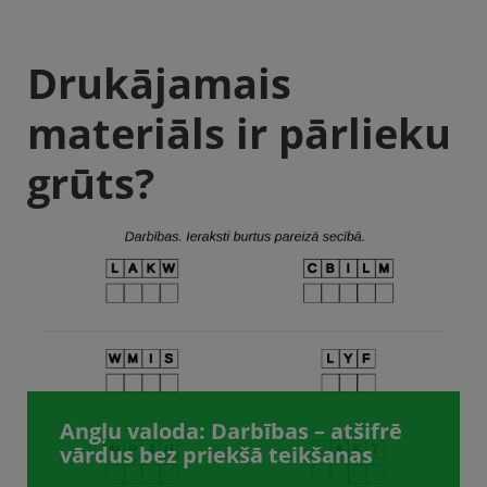
Drukājamais
materiāls ir pārlieku
grūts?
Angļu valoda: Darbības – atšifrē
vārdus bez priekšā teikšanas