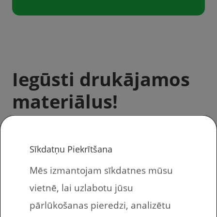
Iegūsti drukājamos
materiālus!
Sīkdatņu Piekrītšana
Bezmaksas drukājamie uzdevumi angļu
valodas apguvē. Šajās desmit uzdevumu
Mēs izmantojam sīkdatnes mūsu
lapās bērnam ir jāsavieno vārdi angļu
vietnē, lai uzlabotu jūsu
valodā ar to tulkojumiem latviski.
pārlūkošanas pieredzi, analizētu