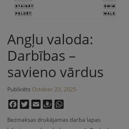
Angļu valoda:
Darbības –
savieno vārdus
Publicēts
October 23, 2025
F
T
E
D
W
a
w
m
ra
h
Bezmaksas drukājamas darba lapas
c
itt
ai
u
at