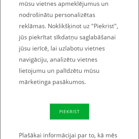
mūsu vietnes apmeklējumus un
Darba lapā esošo vārdu krājums
nodrošinātu personalizētas
reklāmas. Noklikšķinot uz "Piekrist",
Lidot
Fly
jūs piekrītat sīkdatņu saglabāšanai
Peldēt
Swim
jūsu ierīcē, lai uzlabotu vietnes
navigāciju, analizētu vietnes
Rāpties
Climb
lietojumu un palīdzētu mūsu
Lekt
Jump
mārketinga pasākumos.
Runāt
Talk
Staigāt
Walk
PIEKRIST
Vai tu esi robots?
Plašākai informācijai par to, kā mēs