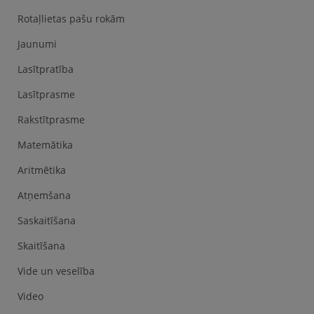
Rotaļlietas pašu rokām
Jaunumi
Lasītpratība
Lasītprasme
Rakstītprasme
Matemātika
Aritmētika
Atņemšana
Saskaitīšana
Skaitīšana
Vide un veselība
Video