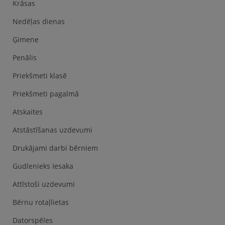
Krāsas
Nedēļas dienas
Ģimene
Penālis
Priekšmeti klasē
Priekšmeti pagalmā
Atskaites
Atstāstīšanas uzdevumi
Drukājami darbi bērniem
Gudlenieks Iesaka
Attīstoši uzdevumi
Bērnu rotaļlietas
Datorspēles