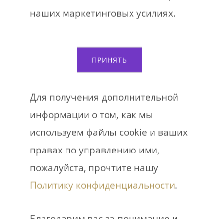
Вы робот?
наших маркетинговых усилиях.
ПРИНЯТЬ
Отправить на адрес электронной
Для получения дополнительной
почты
информации о том, как мы
используем файлы cookie и ваших
правах по управлению ими,
Я согласен получать новости
пожалуйста, прочтите нашу
Политику конфиденциальности
.
ПОЛУЧИТЕ БЕСПЛАТНЫЕ
Благодарим вас за понимание и