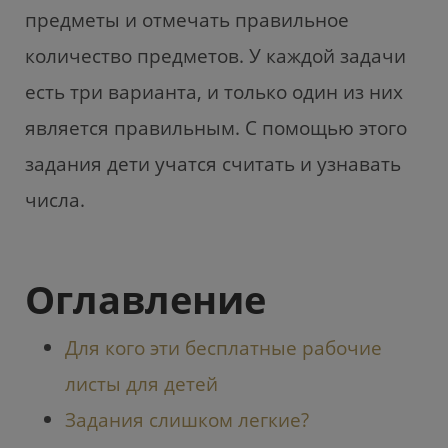
b
e
A
предметы и отмечать правильное
o
m
p
количество предметов. У каждой задачи
o
p
есть три варианта, и только один из них
k
является правильным. С помощью этого
задания дети учатся считать и узнавать
числа.
Оглавление
Для кого эти бесплатные рабочие
листы для детей
Задания слишком легкие?