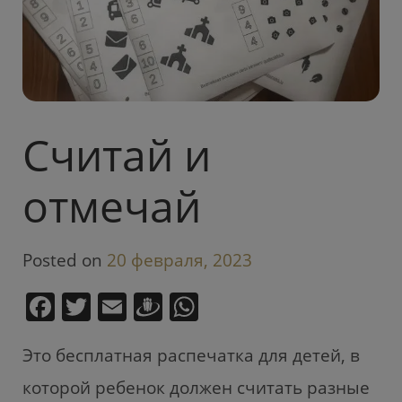
Считай и
отмечай
Posted on
20 февраля, 2023
F
T
E
D
W
a
w
m
ra
h
Это бесплатная распечатка для детей, в
c
itt
ai
u
at
e
er
l
gi
s
которой ребенок должен считать разные