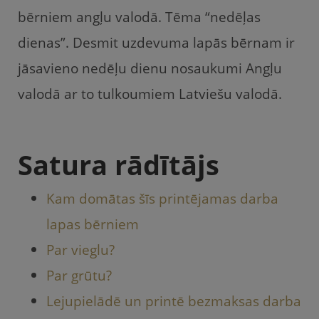
e
er
l
gi
s
bērniem angļu valodā. Tēma “nedēļas
b
e
A
dienas”. Desmit uzdevuma lapās bērnam ir
o
m
p
jāsavieno nedēļu dienu nosaukumi Angļu
o
p
valodā ar to tulkoumiem Latviešu valodā.
k
Satura rādītājs
Kam domātas šīs printējamas darba
lapas bērniem
Par vieglu?
Par grūtu?
Lejupielādē un printē bezmaksas darba