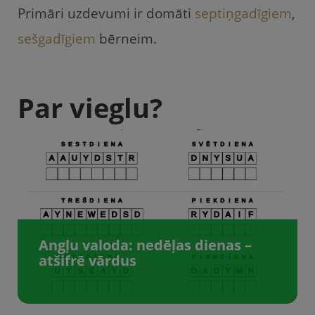
Primāri uzdevumi ir domāti
septiņgadīgiem
,
sešgadīgiem
bērneim.
Par vieglu?
Angļu valoda: nedēļas dienas –
atšifrē vārdus