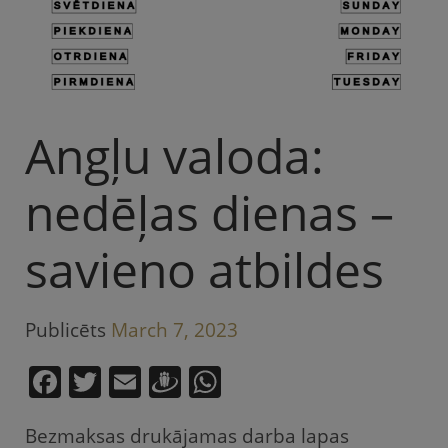
Angļu valoda:
nedēļas dienas –
savieno atbildes
Publicēts
March 7, 2023
F
T
E
D
W
a
w
m
ra
h
Bezmaksas drukājamas darba lapas
c
itt
ai
u
at