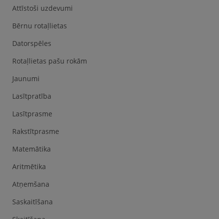
Attīstoši uzdevumi
Bērnu rotaļlietas
Datorspēles
Rotaļlietas pašu rokām
Jaunumi
Lasītpratība
Lasītprasme
Rakstītprasme
Matemātika
Aritmētika
Atņemšana
Saskaitīšana