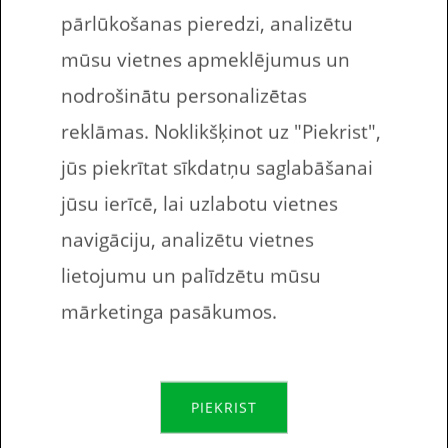
valodā.
pārlūkošanas pieredzi, analizētu
mūsu vietnes apmeklējumus un
Vārdu saraksts
nodrošinātu personalizētas
reklāmas. Noklikšķinot uz "Piekrist",
Pirmdiena
Monday
jūs piekrītat sīkdatņu saglabāšanai
Otrdiena
Tuesday
jūsu ierīcē, lai uzlabotu vietnes
Trešdiena
Wednesday
navigāciju, analizētu vietnes
lietojumu un palīdzētu mūsu
Ceturtdiena
Thursday
mārketinga pasākumos.
Piektdiena
Friday
Sestdiena
Saturday
PIEKRIST
Svētdiena
Sunday