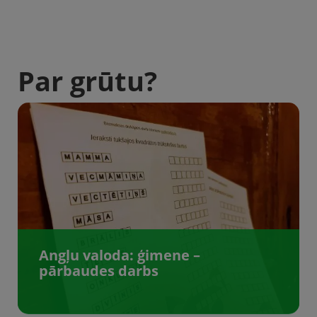
Par grūtu?
Angļu valoda: ģimene –
pārbaudes darbs