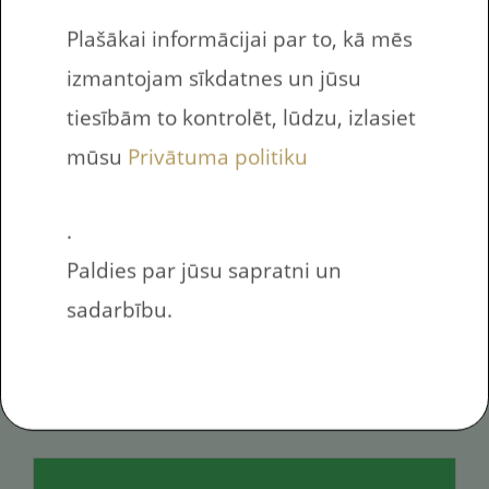
Plašākai informācijai par to, kā mēs
izmantojam sīkdatnes un jūsu
Vai tu esi robots?
tiesībām to kontrolēt, lūdzu, izlasiet
mūsu
Privātuma politiku
.
Nosūtīt uz e-pasta adresi
Paldies par jūsu sapratni un
sadarbību.
Es piekrītu saņemt jaunumus е-pastā