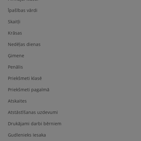
Īpašības vārdi
Skaitļi
Krāsas
Nedēļas dienas
Ģimene
Penālis
Priekšmeti klasē
Priekšmeti pagalmā
Atskaites
Atstāstīšanas uzdevumi
Drukājami darbi bērniem
Gudlenieks Iesaka