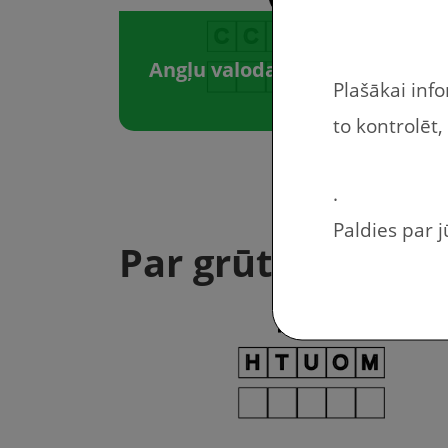
Angļu valoda: Ēdienreizes, ēdi
Plašākai inf
to kontrolēt,
.
Paldies par 
Par grūtu?