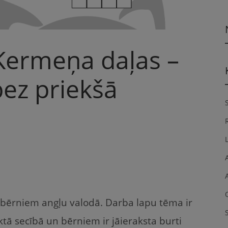
Ķermeņa daļas –
bez priekšā
bērniem angļu valodā. Darba lapu tēma ir
ktā secībā un bērniem ir jāieraksta burti