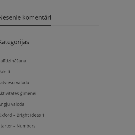
Nesenie komentāri
Kategorijas
Salīdzināšana
Raksti
Latviešu valoda
Aktivitātes ģimenei
Angļu valoda
Oxford – Bright Ideas 1
Starter – Numbers