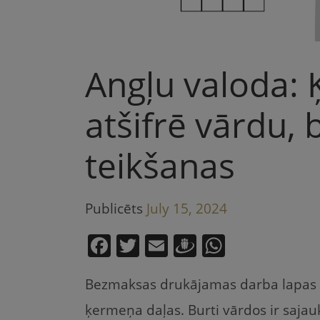
Angļu valoda: 
atšifrē vārdu, 
teikšanas
Publicēts
July 15, 2024
F
T
E
D
W
a
w
m
ra
h
Bezmaksas drukājamas darba lapas 
c
itt
ai
u
at
e
er
l
gi
s
ķermeņa daļas. Burti vārdos ir sajau