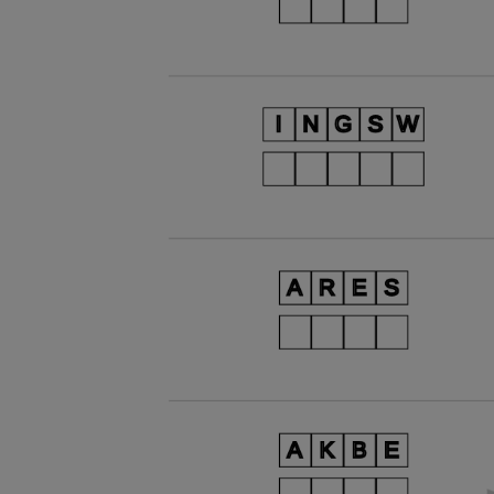
e
A
m
p
p