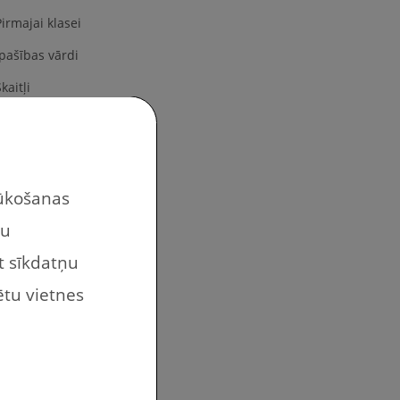
Pirmajai klasei
Īpašības vārdi
kaitļi
Krāsas
Nedēļas dienas
Ģimene
lūkošanas
Penālis
tu
Priekšmeti klasē
at sīkdatņu
Priekšmeti pagalmā
ētu vietnes
Atskaites
Atstāstīšanas uzdevumi
Drukājami darbi bērniem