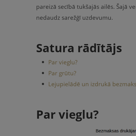
b
e
A
pareizā secībā tukšajās ailēs. Šajā ve
o
m
p
nedaudz sarežģī uzdevumu.
o
p
k
Satura rādītājs
Par vieglu?
Par grūtu?
Lejupielādē un izdrukā bezmak
Par vieglu?