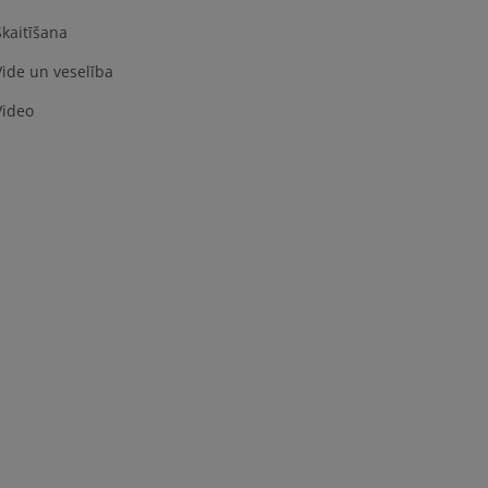
Skaitīšana
Vide un veselība
Video