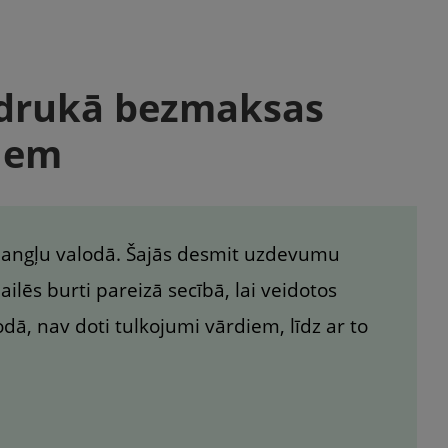
zdrukā bezmaksas
niem
angļu valodā. Šajās desmit uzdevumu
ailēs burti pareizā secībā, lai veidotos
, nav doti tulkojumi vārdiem, līdz ar to