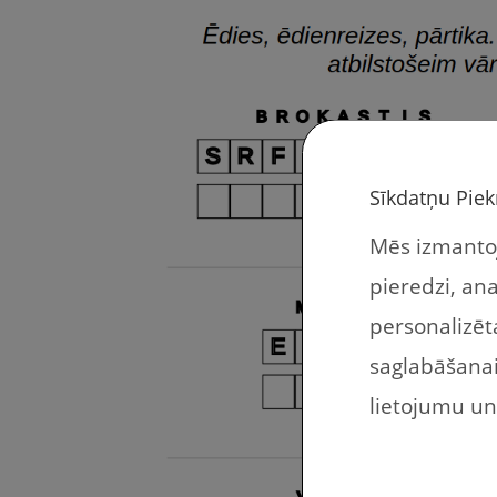
Sīkdatņu Piek
Mēs izmantoj
pieredzi, an
personalizēta
saglabāšanai 
lietojumu u