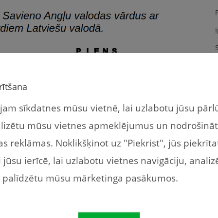
S
rītšana
am sīkdatnes mūsu vietnē, lai uzlabotu jūsu pār
alizētu mūsu vietnes apmeklējumus un nodrošinā
s reklāmas. Noklikšķinot uz "Piekrist", jūs piekrīt
jūsu ierīcē, lai uzlabotu vietnes navigāciju, analiz
n palīdzētu mūsu mārketinga pasākumos.