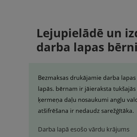
Lejupielādē un i
darba lapas bēr
Bezmaksas drukājamie darba lapas 
lapās. bērnam ir jāieraksta tukšajās 
ķermeņa daļu nosaukumi angļu valodā
atšifrēšana ir nedaudz sarežģītāka.
Darba lapā esošo vārdu krājums