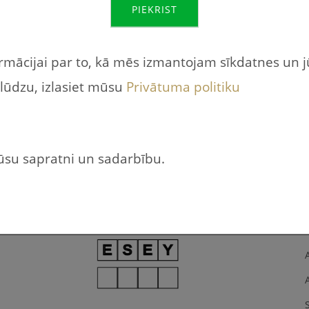
PIEKRIST
ens, pārtika – burti sajukuši vietām
ormācijai par to, kā mēs izmantojam sīkdatnes un 
 lūdzu, izlasiet mūsu
Privātuma politiku
jūsu sapratni un sadarbību.