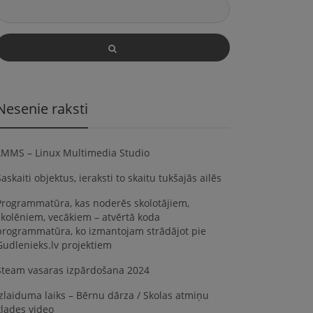
Nesenie raksti
LMMS – Linux Multimedia Studio
askaiti objektus, ieraksti to skaitu tukšajās ailēs
Programmatūra, kas noderēs skolotājiem,
skolēniem, vecākiem – atvērtā koda
programmatūra, ko izmantojam strādājot pie
Gudlenieks.lv projektiem
Steam vasaras izpārdošana 2024
Izlaiduma laiks – Bērnu dārza / Skolas atmiņu
klades video