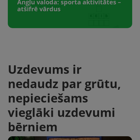
Angļu valoda: sporta aktivitātes –
atšifrē vārdus
Uzdevums ir
nedaudz par grūtu,
nepieciešams
vieglāki uzdevumi
bērniem