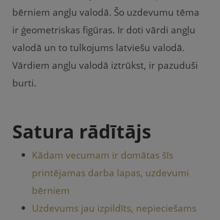
e
er
l
gi
s
bērniem angļu valodā. Šo uzdevumu tēma
b
e
A
ir ģeometriskas figūras. Ir doti vārdi angļu
o
m
p
valodā un to tulkojums latviešu valodā.
o
p
Vārdiem angļu valodā iztrūkst, ir pazuduši
k
burti.
Satura rādītājs
Kādam vecumam ir domātas šīs
printējamas darba lapas, uzdevumi
bērniem
Uzdevums jau izpildīts, nepieciešams