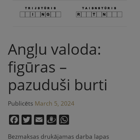
Angļu valoda:
figūras –
pazuduši burti
Publicēts
March 5, 2024
F
T
E
D
W
a
w
m
ra
h
Bezmaksas drukājamas darba lapas
c
itt
ai
u
at