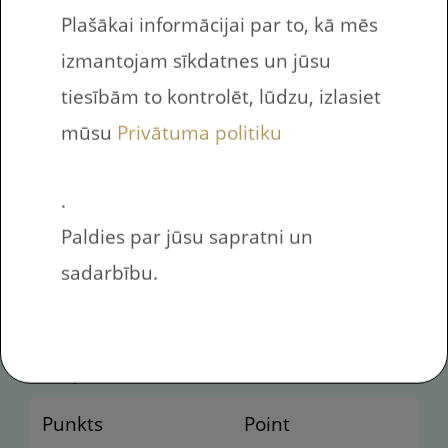
Plašākai informācijai par to, kā mēs
Vārdu krājums šajā uzdevumā priekš
bērniem, skolēniem, studentiem
izmantojam sīkdatnes un jūsu
tiesībām to kontrolēt, lūdzu, izlasiet
Trijstūris
Triangle
mūsu
Privātuma politiku
Ovāls
Oval
.
Aplis
Circle
Paldies par jūsu sapratni un
Taisnstūris
Rectangle
sadarbību.
Kvadrāts
Square
Līnija
Line
Punkts
Point