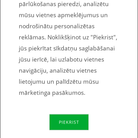
pārlūkošanas pieredzi, analizētu
uzdevumus bērniem.
mūsu vietnes apmeklējumus un
nodrošinātu personalizētas
reklāmas. Noklikšķinot uz "Piekrist",
Bezmaksas drukājamie darba lapas angļu
jūs piekrītat sīkdatņu saglabāšanai
valodā. Šajās desmit uzdevumu lapās.
jūsu ierīcē, lai uzlabotu vietnes
bērnam ir jāieraksta iztrūkstošie burti
navigāciju, analizētu vietnes
angļu valodas vārdos. Ir doti vārdi, figūru
lietojumu un palīdzētu mūsu
nosaukumi angļu valodā, kuriem iztrūkst
mārketinga pasākumos.
viens vai vairāki iztrūkstoši burti.
Bērnam, studentam figūru nosaukumi
tukšajos kvadrātos jāieraksta iztrūkstošie
PIEKRIST
burti.