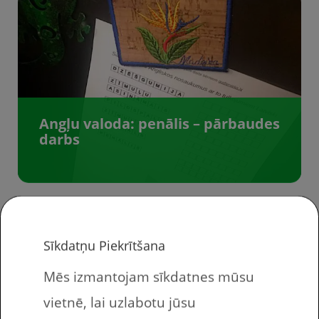
Angļu valoda: penālis – pārbaudes
darbs
Sīkdatņu Piekrītšana
Lejuplādē
Mēs izmantojam sīkdatnes mūsu
bezmaksas
vietnē, lai uzlabotu jūsu