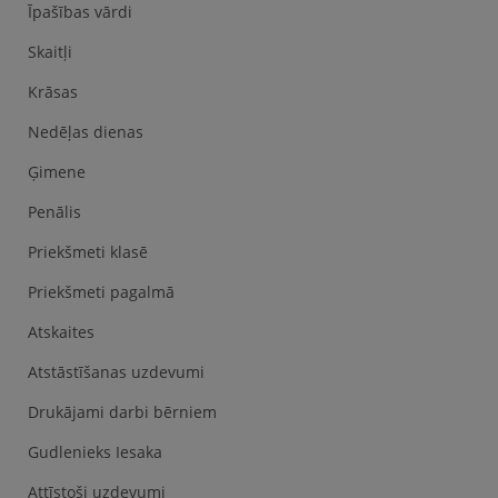
Īpašības vārdi
Skaitļi
Krāsas
Nedēļas dienas
Ģimene
Penālis
Priekšmeti klasē
Priekšmeti pagalmā
Atskaites
Atstāstīšanas uzdevumi
Drukājami darbi bērniem
Gudlenieks Iesaka
Attīstoši uzdevumi