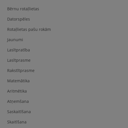
Bērnu rotaļlietas
Datorspēles
Rotaļlietas pašu rokām
Jaunumi
Lasītpratība
Lasītprasme
Rakstītprasme
Matemātika
Aritmētika
Atņemšana
Saskaitīšana
Skaitīšana