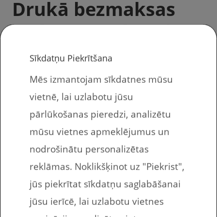
Drukā bezmaksas
uzdevumus bērniem.
Sīkdatņu Piekrītšana
Mēs izmantojam sīkdatnes mūsu
Bezmaksas drukājamie darba lapas angļu
vietnē, lai uzlabotu jūsu
valodā. Šajās desmit uzdevumu lapās.
pārlūkošanas pieredzi, analizētu
bērnam ir jāatšifrē vārdi – figūru
mūsu vietnes apmeklējumus un
nosaukumi angļu valodā. Ir doti vārdi
nodrošinātu personalizētas
angliski ar vārda burtiem sajauktā secībā.
reklāmas. Noklikšķinot uz "Piekrist",
Bērnam, studentam figūru nosaukumi
jūs piekrītat sīkdatņu saglabāšanai
tukšajos kvadrātos jāieraksta angliski,
jūsu ierīcē, lai uzlabotu vietnes
sakārtojot burtus pareizā secībā.