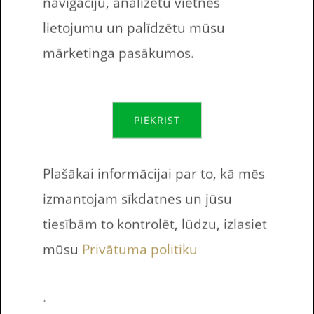
navigāciju, analizētu vietnes
Darba lapā esošo Figūru nosaukumu,
lietojumu un palīdzētu mūsu
vārdu krājums.
mārketinga pasākumos.
Trijstūris
Triangle
Ovāls
Oval
PIEKRIST
Aplis
Circle
Plašākai informācijai par to, kā mēs
Taisnstūris
Rectangle
izmantojam sīkdatnes un jūsu
Kvadrāts
Square
tiesībām to kontrolēt, lūdzu, izlasiet
mūsu
Privātuma politiku
Līnija
Line
Punkts
Point
.