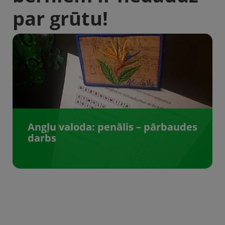
par grūtu!
Angļu valoda: penālis – pārbaudes
darbs