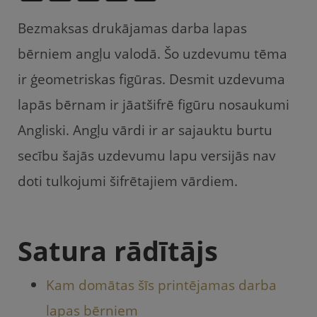
a
w
m
ra
h
Bezmaksas drukājamas darba lapas
c
itt
ai
u
at
e
er
l
gi
s
bērniem angļu valodā. Šo uzdevumu tēma
b
e
A
ir ģeometriskas figūras. Desmit uzdevuma
o
m
p
lapās bērnam ir jāatšifrē figūru nosaukumi
o
p
Angliski. Angļu vārdi ir ar sajauktu burtu
k
secību šajās uzdevumu lapu versijās nav
doti tulkojumi šifrētajiem vārdiem.
Satura rādītājs
Kam domātas šīs printējamas darba
lapas bērniem