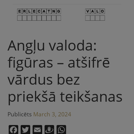
Angļu valoda:
figūras – atšifrē
vārdus bez
priekšā teikšanas
Publicēts
March 3, 2024
F
T
E
D
W