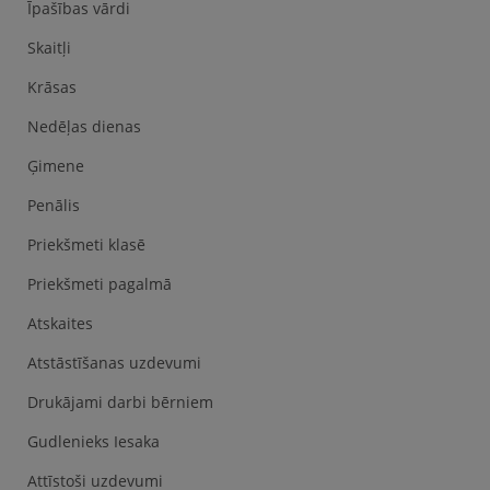
Īpašības vārdi
Skaitļi
Krāsas
Nedēļas dienas
Ģimene
Penālis
Priekšmeti klasē
Priekšmeti pagalmā
Atskaites
Atstāstīšanas uzdevumi
Drukājami darbi bērniem
Gudlenieks Iesaka
Attīstoši uzdevumi