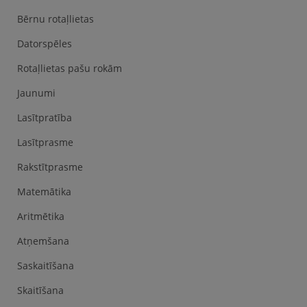
Bērnu rotaļlietas
Datorspēles
Rotaļlietas pašu rokām
Jaunumi
Lasītpratība
Lasītprasme
Rakstītprasme
Matemātika
Aritmētika
Atņemšana
Saskaitīšana
Skaitīšana