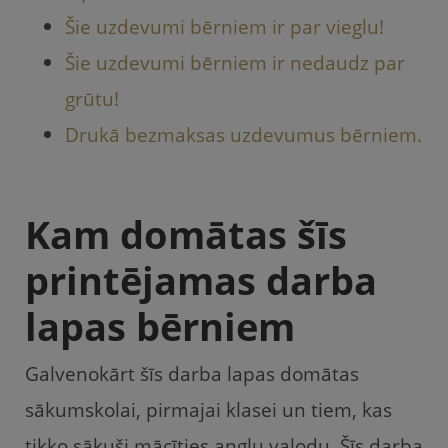
Šie uzdevumi bērniem ir par vieglu!
Šie uzdevumi bērniem ir nedaudz par
grūtu!
Drukā bezmaksas uzdevumus bērniem.
Kam domātas šīs
printējamas darba
lapas bērniem
Galvenokārt šīs darba lapas domātas
sākumskolai, pirmajai klasei un tiem, kas
tikko sākuši mācīties angļu valodu. Šīs darba