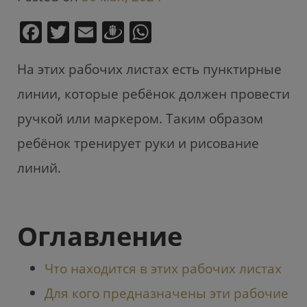
F
T
E
D
W
a
w
m
ra
h
На этих рабочих листах есть пунктирные
c
itt
ai
u
at
e
er
l
gi
s
линии, которые ребёнок должен провести
b
e
A
ручкой или маркером. Таким образом
o
m
p
ребёнок тренирует руки и рисование
o
p
линий.
k
Оглавление
Что находится в этих рабочих листах
Для кого предназначены эти рабочие