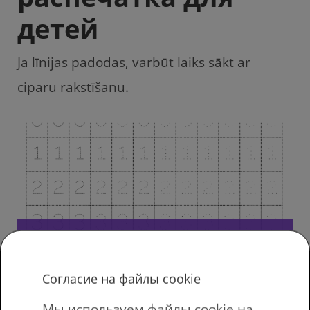
детей
Ja līnijas padodas, varbūt laiks sākt ar
ciparu rakstīšanu.
Mācies rakstīt ciparus — savieno
punktiņus
Согласие на файлы cookie
Мы используем файлы cookie на