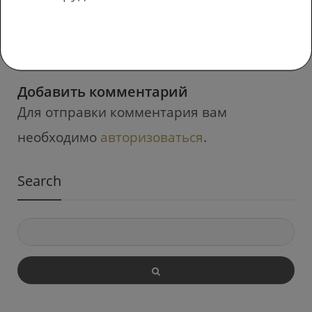
детям!? Этот
Характеристики –
пригодится.
»
Соедините ответы
Добавить комментарий
Для отправки комментария вам
необходимо
авторизоваться
.
Search