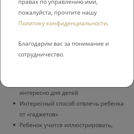
правах по управлению ими,
начинаем «оживлять».
пожалуйста, прочтите нашу
Политику конфиденциальности
.
Зачем
Благодарим вас за понимание и
анимировать на
сотрудничество.
кодоскопе?
Интересно для родителей и
интересно для детей
Интересный способ отвлечь ребенка
от «гаджетов»
Ребенок учится иллюстрировать,