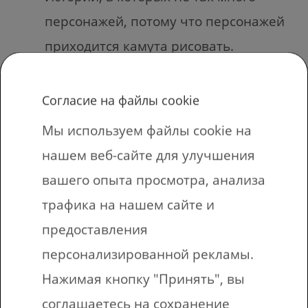
персонажей, потому что персонажей
приходится камута рисовать.
Если уж совсем лень рисовать, можно
распечатать картинки на принтере.
Согласие на файлы cookie
Существуют специальные страницы
Мы используем файлы cookie на
для кодоскопов.
нашем веб-сайте для улучшения
Кажется, на прозрачных страницах
вашего опыта просмотра, анализа
можно было печатать только на
трафика на нашем сайте и
струйном принтере. Прозрачные
предоставления
пленки для лазерных принтеров
персонализированной рекламы.
также доступны, но их следует
Нажимая кнопку "Принять", вы
спрашивать в книжном или
соглашаетесь на сохранение