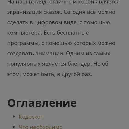
На наш взгляд, отличным хобби является
c
itt
ai
u
at
e
er
l
gi
s
экранизация сказок. Сегодня все можно
b
e
A
сделать в цифровом виде, с помощью
o
m
p
компьютера. Есть бесплатные
o
p
программы, с помощью которых можно
k
создавать анимации. Одним из самых
популярных является блендер. Но об
этом, может быть, в другой раз.
Оглавление
Кодоскоп
Что необходимо