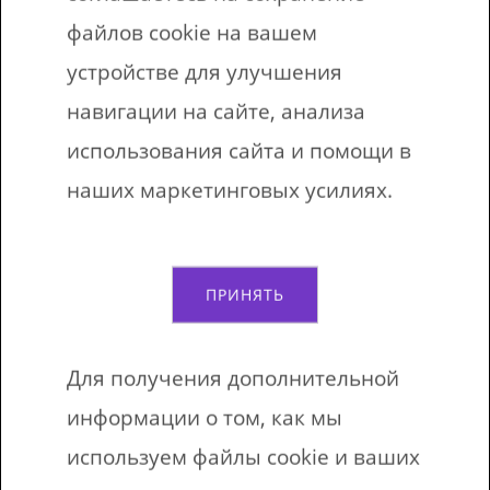
канцелярском магазине.
файлов cookie на вашем
Свет от прожектора также достаточно
устройстве для улучшения
силен, чтобы пробить обычные
навигации на сайте, анализа
тонкие листья. Если нет ничего
использования сайта и помощи в
другого, можно использовать и
наших маркетинговых усилиях.
обычные листы формата А4 с
максимально тонкой бумагой.
Нарисовать или распечатать героев
ПРИНЯТЬ
сказки. Водостойкими фломастерами
нарисуйте персонажей и обстановку,
Для получения дополнительной
декорации к сказке.
информации о том, как мы
Дожидаемся темноты, либо
используем файлы cookie и ваших
закрываем шторы и пошли поехали,