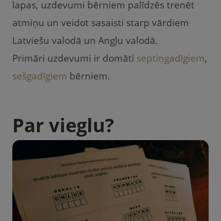
lapas, uzdevumi bērniem palīdzēs trenēt
atmiņu un veidot sasaisti starp vārdiem
Latviešu valodā un Angļu valodā.
Primāri uzdevumi ir domāti
septiņgadīgiem
,
sešgadīgiem
bērniem.
Par vieglu?