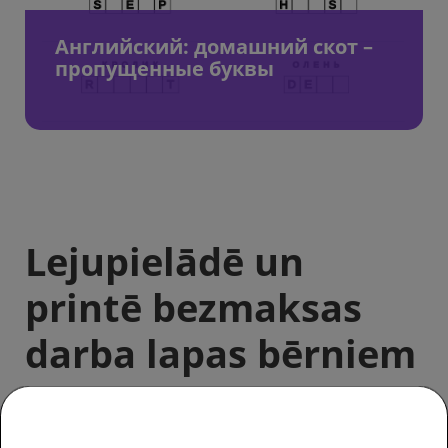
Английский: домашний скот –
пропущенные буквы
Lejupielādē un
printē bezmaksas
darba lapas bērniem