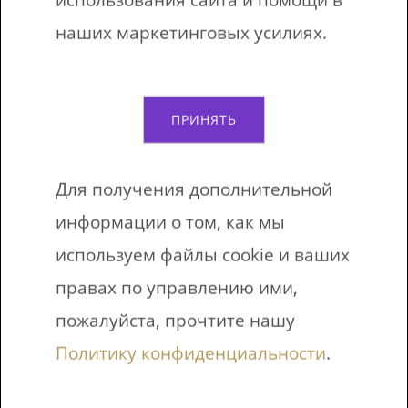
Zirgs
Horse
наших маркетинговых усилиях.
AIta
Sheep
Briedis
Deer
ПРИНЯТЬ
Pīle
Duck
Для получения дополнительной
Trusis
Rabbit
информации о том, как мы
используем файлы cookie и ваших
правах по управлению ими,
Вы робот?
пожалуйста, прочтите нашу
Политику конфиденциальности
.