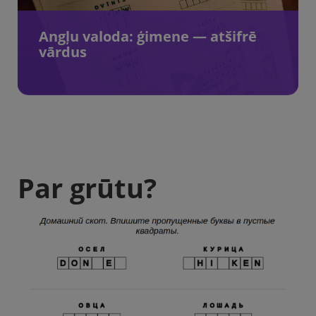
Angļu valoda: ģimene — atšifrē
vārdus
Par grūtu?