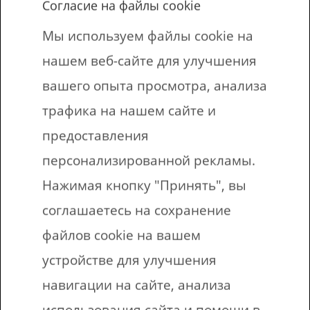
Bezmaksas drukājamie darba lapas angļu
Согласие на файлы cookie
valodā. Pārbaudes darbs, bērniem
Мы используем файлы cookie на
jāieraksta tulkojams dotajam vārdam
нашем веб-сайте для улучшения
Latviešu valodā. Pārbaudes darba tēma ir
вашего опыта просмотра, анализа
Mājlopi,
трафика на нашем сайте и
предоставления
Darba lapā esošo vārdu krājums
персонализированной рекламы.
Нажимая кнопку "Принять", вы
Vista
Chicken
соглашаетесь на сохранение
Ēzelis
Donkey
файлов cookie на вашем
Kaza
Goat
устройстве для улучшения
навигации на сайте, анализа
Govs
Cow
использования сайта и помощи в