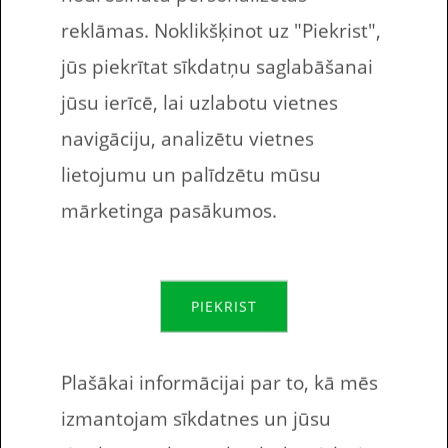
reklāmas. Noklikšķinot uz "Piekrist",
Drukājamās darba lapās bērniem ir dots
jūs piekrītat sīkdatņu saglabāšanai
Latviešu valodas alfabēta rakstītais burts
jūsu ierīcē, lai uzlabotu vietnes
a. Gan lielais, gan mazais rakstītais burts.
navigāciju, analizētu vietnes
Pildot uzdevumus bērniem ir jāsavieno
lietojumu un palīdzētu mūsu
punktiņi ar līniju, tādējādi uzrakstot burtu.
mārketinga pasākumos.
Vai tu esi robots?
PIEKRIST
Plašākai informācijai par to, kā mēs
izmantojam sīkdatnes un jūsu
Nosūtīt uz e-pasta adresi