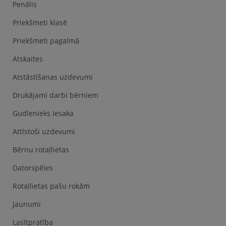
Penālis
Priekšmeti klasē
Priekšmeti pagalmā
Atskaites
Atstāstīšanas uzdevumi
Drukājami darbi bērniem
Gudlenieks Iesaka
Attīstoši uzdevumi
Bērnu rotaļlietas
Datorspēles
Rotaļlietas pašu rokām
Jaunumi
Lasītpratība