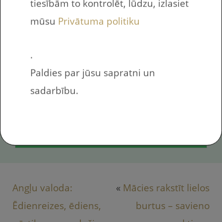
tiesībām to kontrolēt, lūdzu, izlasiet
mūsu
Privātuma politiku
.
Es piekrītu saņemt jaunumus е-pastā
Paldies par jūsu sapratni un
sadarbību.
SAŅEM DRUKĀJAMAS
DARBA LAPAS
Angļu valoda:
«
Mācies rakstīt lielos
Ēdienreizes, ēdiens,
burtus – savieno