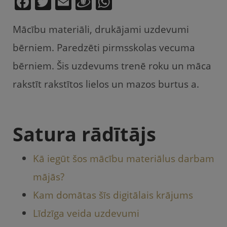
F
T
E
D
W
a
w
m
ra
h
Mācību materiāli, drukājami uzdevumi
c
itt
ai
u
at
e
er
l
gi
s
bērniem. Paredzēti pirmsskolas vecuma
b
e
A
bērniem. Šis uzdevums trenē roku un māca
o
m
p
rakstīt rakstītos lielos un mazos burtus a.
o
p
k
Satura rādītājs
Kā iegūt šos mācību materiālus darbam
mājās?
Kam domātas šīs digitālais krājums
Līdzīga veida uzdevumi