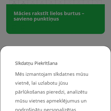
Mācies rakstīt lielos burtus –
savieno punktiņus
Lejuplādē burtu
Sīkdatņu Piekrītšana
Mēs izmantojam sīkdatnes mūsu
darba lapas
vietnē, lai uzlabotu jūsu
bērnudārza vecuma
pārlūkošanas pieredzi, analizētu
bērniem
mūsu vietnes apmeklējumus un
nodrošinātu personalizētas